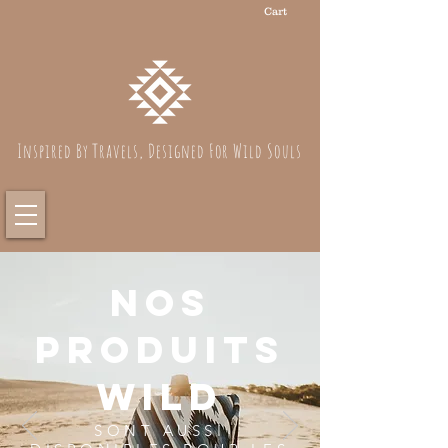
Cart
Inspired By Travels, Designed For Wild Souls
Nos
produits
Wild
SONT AUSSI