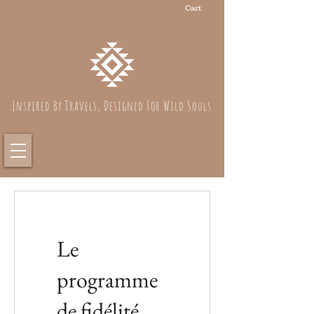
Cart
Inspired By Travels, Designed For Wild Souls
Le
programme
de fidélité