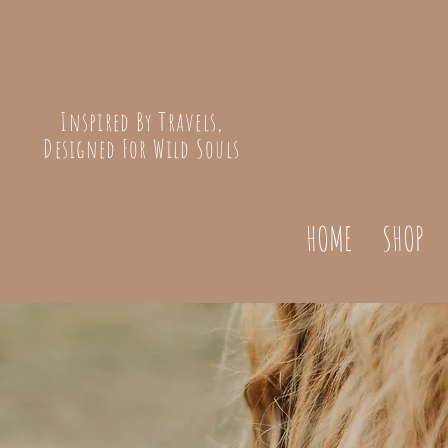
Inspired By Travels,
Designed For Wild Souls
HOME
SHOP