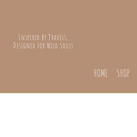
Inspired By Travels,
Designed For Wild Souls
HOME
SHOP