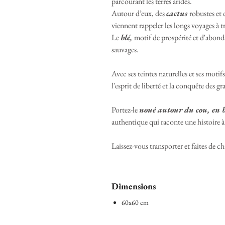
parcourant les terres arides.
Autour d’eux, des
cactus
robustes et
viennent rappeler les longs voyages à tr
Le
blé,
motif de prospérité et d'abonda
sauvages.
Avec ses teintes naturelles et ses motif
l'esprit de liberté et la conquête des g
Portez-le
noué autour du cou, en
authentique qui raconte une histoire 
Laissez-vous transporter et faites de 
Dimensions
60x60 cm