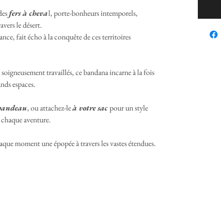
 des
fers à cheva
l, porte-bonheurs intemporels,
avers le désert.
nce, fait écho à la conquête de ces territoires
s soigneusement travaillés, ce bandana incarne à la fois
rands espaces.
 bandeau
, ou attachez-le
à votre sac
pour un style
à chaque aventure.
chaque moment une épopée à travers les vastes étendues.