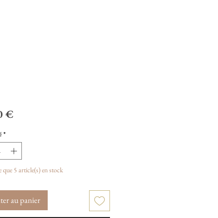
Prix
0 €
é
*
te que 5 article(s) en stock
ter au panier