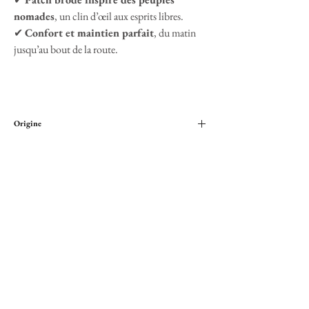
nomades
, un clin d’œil aux esprits libres.
✔
Confort et maintien parfait
, du matin
jusqu’au bout de la route.
Origine
Brodé en France
Paiement sécurisé
Cartes bancaires ou Paypal