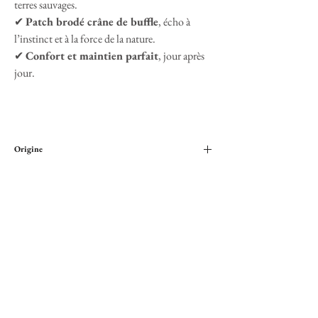
terres sauvages.
✔
Patch brodé crâne de buffle
, écho à
l’instinct et à la force de la nature.
✔
Confort et maintien parfait
, jour après
jour.
Origine
Brodé en France
Paiement sécurisé
Cartes bancaires ou Paypal