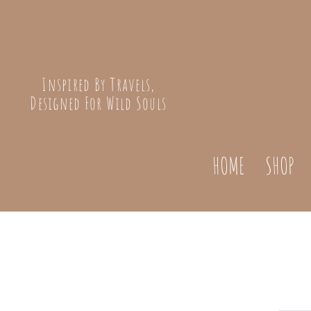
Inspired By Travels,
Designed For Wild Souls
HOME
SHOP