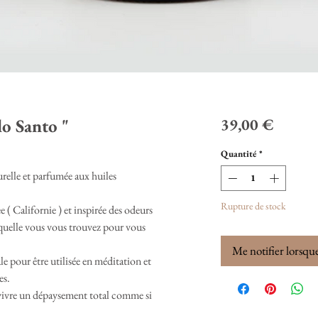
Prix
lo Santo "
39,00 €
Quantité
*
turelle et parfumée aux huiles
Rupture de stock
 ( Californie ) et inspirée des odeurs
laquelle vous vous trouvez pour vous
Me notifier lorsque
ale pour être utilisée en méditation et
es.
r vivre un dépaysement total comme si