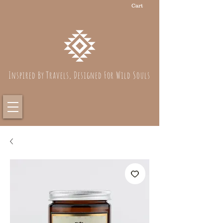
Cart
Inspired By Travels, Designed For Wild Souls