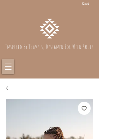
Cart
Inspired By Travels, Designed For Wild Souls