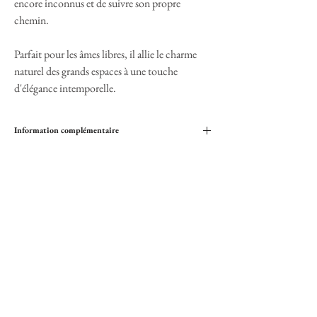
encore inconnus et de suivre son propre
chemin.
Parfait pour les âmes libres, il allie le charme
naturel des grands espaces à une touche
d'élégance intemporelle.
Information complémentaire
Matériaux : 100% feutre de laine pour une
durabilité et un confort maximal
Couleur : Beige Sable
Décoration : Ruban et pendentif en forme de
plume
Taille : Ajustable grâce à son cordon de serrage
intérieur, convient pour un tour de tête allant
jusqu'à 57cm
Paiement sécurisé
Usage : Idéal pour les roads trips, les randonnées
Cartes bancaires ou Paypal
en plein air ou tout simplement pour ajouter une
touche de style à votre quotidien