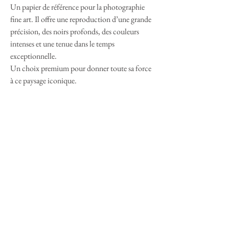
Un papier de référence pour la photographie
fine art. Il offre une reproduction d’une grande
précision, des noirs profonds, des couleurs
intenses et une tenue dans le temps
exceptionnelle.
Un choix premium pour donner toute sa force
à ce paysage iconique.
-
Dimensions : 40 × 60 cm
-
Finition : Fuji Crystal Archive Brillant
Rendu lumineux, détails nets, relief subtil: une
finition qui met en valeur chaque nuance du
désert, du métal de l’Airstream et des lignes si
particulières des Joshua Trees.