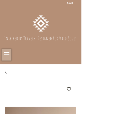
Cart
Inspired By Travels, Designed For Wild Souls