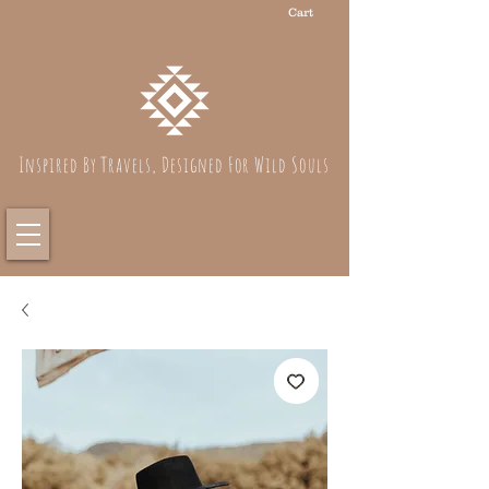
Cart
Inspired By Travels, Designed For Wild Souls