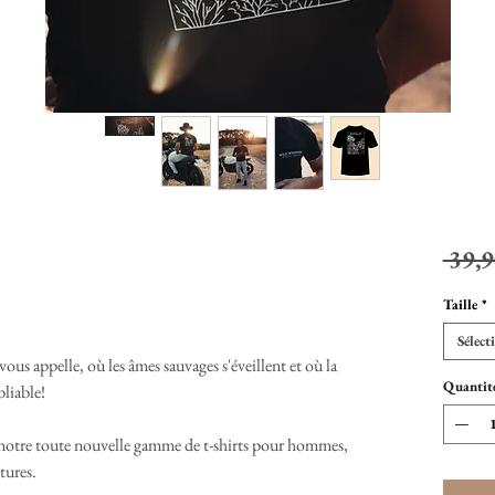
 39,9
Taille
*
Sélect
us appelle, où les âmes sauvages s'éveillent et où la
Quantit
bliable!
notre toute nouvelle gamme de t-shirts pour hommes,
tures.