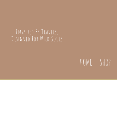
Inspired By Travels,
Designed For Wild Souls
HOME
SHOP