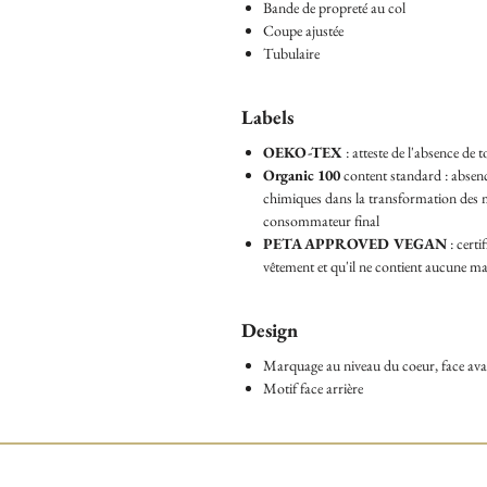
Bande de propreté au col
Coupe ajustée
Tubulaire
Labels
OEKO-TEX
: atteste de l'absence de 
Organic 100
content standard : absen
chimiques dans la transformation des ma
consommateur final
PETA APPROVED VEGAN
: certi
vêtement et qu'il ne contient aucune ma
Design
Marquage au niveau du coeur, face av
Motif face arrière