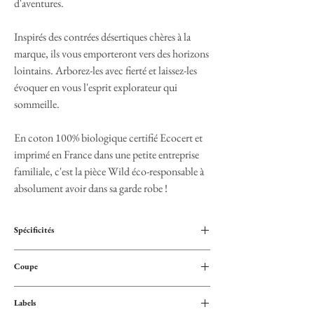
d'aventures.
Inspirés des contrées désertiques chères à la
marque, ils vous emporteront vers des horizons
lointains. Arborez-les avec fierté et laissez-les
évoquer en vous l'esprit explorateur qui
sommeille.
En coton 100% biologique certifié Ecocert et
imprimé en France dans une petite entreprise
familiale, c'est la pièce Wild éco-responsable à
absolument avoir dans sa garde robe !
Spécificités
Design unique The Wild Whispers
Coupe
100% coton issu de l'agriculture biologique
150 gsm
Col rond
Apprêt naturel pour une qualité plus douce et
Labels
Bande de propreté au col