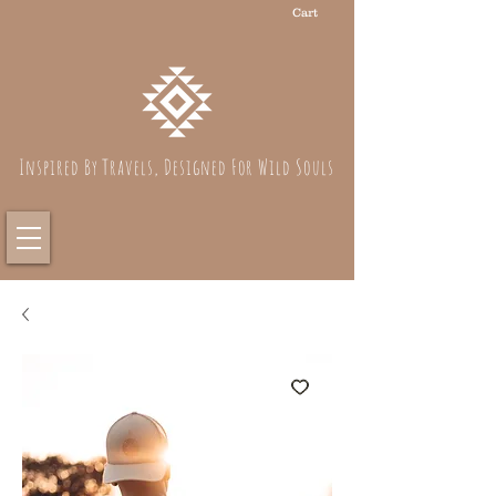
Cart
Inspired By Travels, Designed For Wild Souls