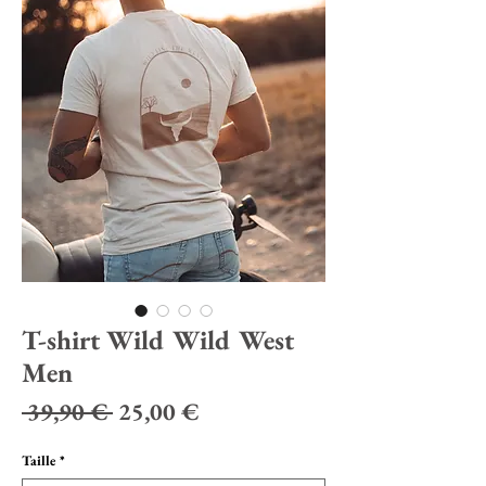
T-shirt Wild Wild West
Men
Prix
Prix
 39,90 € 
25,00 €
original
promotionnel
Taille
*