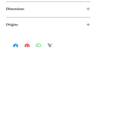
Mélange de fibres de coton et polyester
Dimensions
Largeur : 127 cm
Origine
Longueur : 200 cm
Mexique
Paiement sécurisé
Cartes bancaires ou Paypal
Service client
A votre écoute du lundi au vendredi
de 10h à 17h