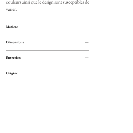
couleurs ainsi que le design sont susceptibles de
varier.
Matière
Mélange de fibres de coton et polyester
Dimensions
Largeur : 119 cm
Entretien
Longueur : 210 cm
Lavable en machine à basse température
Origine
Essorage doux
Les modèles s'adoucissent à chaque lavage
Mexique
Paiement sécurisé