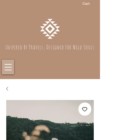
Cart
Inspired By Travels, Designed For Wild Souls