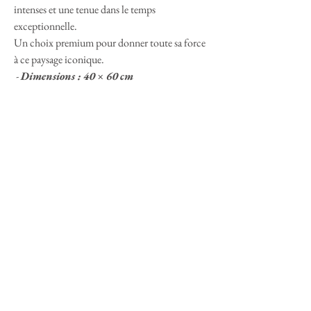
intenses et une tenue dans le temps
exceptionnelle.
Un choix premium pour donner toute sa force
à ce paysage iconique.
-
Dimensions : 40 × 60 cm
-
Finition : Fuji Crystal Archive Brillant
Rendu lumineux, détails nets, relief subtil: une
finition qui met en valeur chaque nuance du
désert, du métal de l’Airstream et des lignes si
particulières des Joshua Trees.
Paiement sécurisé
Cartes bancaires ou Paypal