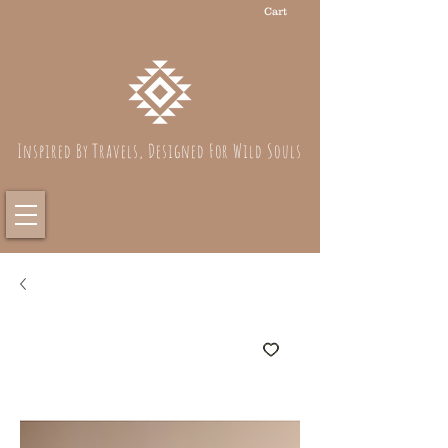
Cart
Inspired By Travels, Designed For Wild Souls