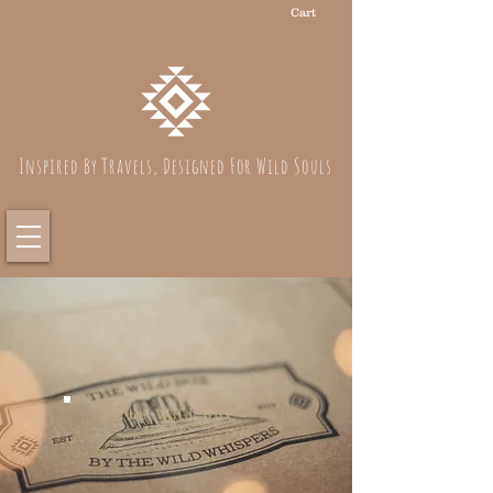
Cart
Inspired By Travels, Designed For Wild Souls
The Wild Box