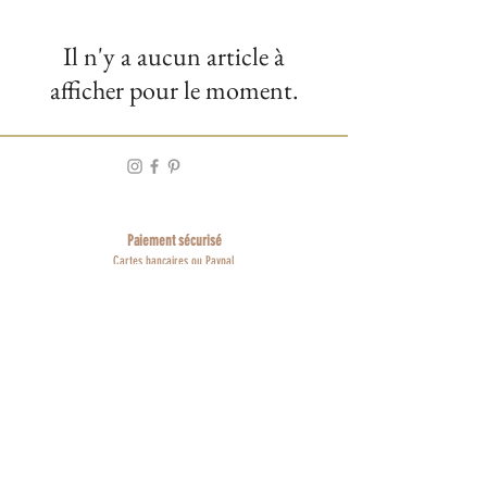
Il n'y a aucun article à
afficher pour le moment.
Paiement sécurisé
Cartes bancaires ou Paypal
Service client
A votre écoute du lundi au vendredi
de 10h à 17h
Livraison Suivie