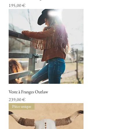
Prix
195,00 €
Veste à Franges Outlaw
Prix
239,00 €
Pièce unique