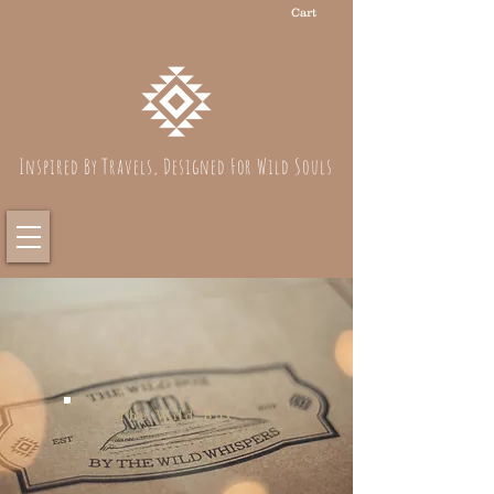
Cart
Inspired By Travels, Designed For Wild Souls
The Wild Box