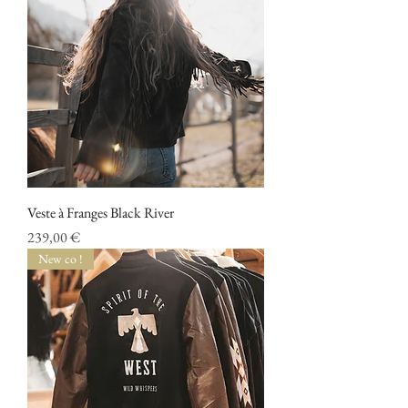
Veste à Franges Black River
Prix
239,00 €
New co !