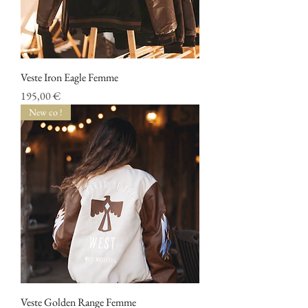
Veste Iron Eagle Femme
Prix
195,00 €
New co !
Veste Golden Range Femme