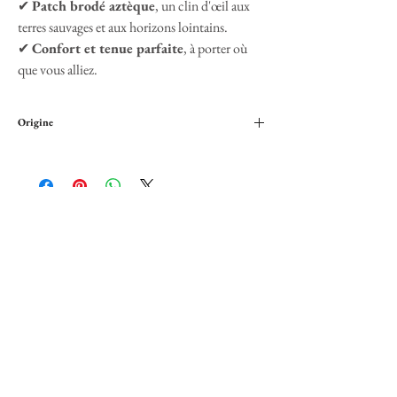
✔
Patch brodé aztèque
, un clin d'œil aux
terres sauvages et aux horizons lointains.
✔
Confort et tenue parfaite
, à porter où
que vous alliez.
Origine
Brodé en France
Secure payment
Credit cards or Paypal
Customer service