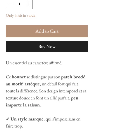
Only 4 left in stock
Add to Cart
Buy Now
Un essentiel au caractère affirmé.
Ce
bonnet
se distingue par son
patch brodé
au motif aztèque
, un détail fort qui fait
toute la différence. Son design intemporel et sa
texture douce en font un allié parfait,
peu
importe la saison
.
✔
Un style marqué
, qui s’impose sans en
faire trop.