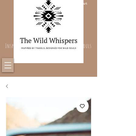
Cart
Inspired By Travels, Designed For Wild Souls