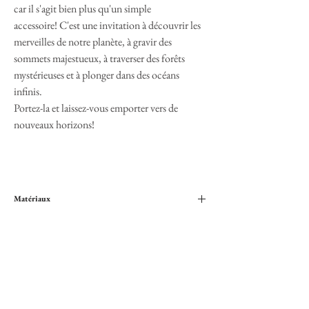
car il s'agit bien plus qu'un simple
accessoire! C'est une invitation à découvrir les
merveilles de notre planète, à gravir des
sommets majestueux, à traverser des forêts
mystérieuses et à plonger dans des océans
infinis.
Portez-la et laissez-vous emporter vers de
nouveaux horizons!
Matériaux
Toile de coton et filet respirant en polyester
Taille
Ajustable, convient à toutes les tailles.
Couleur
Beige
Information complémentaire