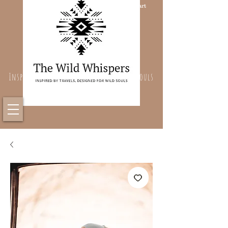
Cart
Inspired By Travels, Designed For Wild Souls