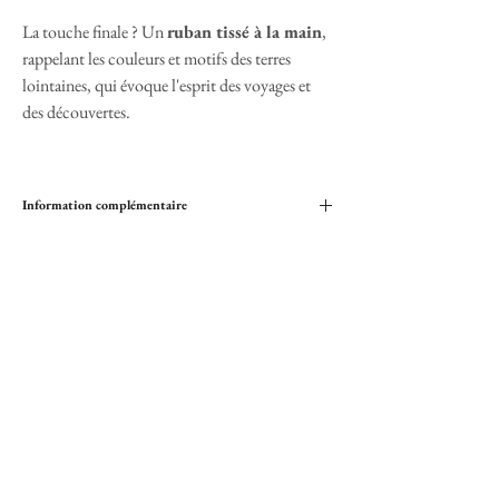
La touche finale ? Un
ruban tissé à la main
,
rappelant les couleurs et motifs des terres
lointaines, qui évoque l'esprit des voyages et
des découvertes.
Information complémentaire
Matériaux : 100% feutre de laine pour une
durabilité et un confort maximal
Couleur : Brique
Décoration : Ruban tissé main
Taille : Ajustable grâce à son cordon de serrage
intérieur, convient pour un tour de tête allant
jusqu'à 57cm
Usage : Idéal pour les roads trips, les randonnées
Secure payment
en plein air ou tout simplement pour ajouter une
Credit cards or Paypal
touche de style à votre quotidien