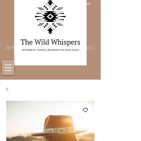
Cart
Inspired By Travels, Designed For Wild Souls