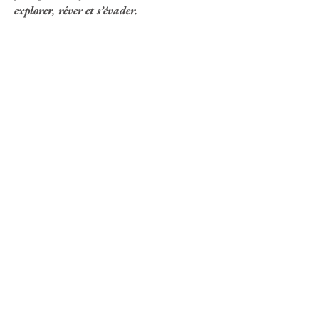
explorer, rêver et s’évader.
Origine
Mexique
Secure payment
Credit cards or Paypal
Customer service
At your service from Monday to Friday
from 10am to 5pm