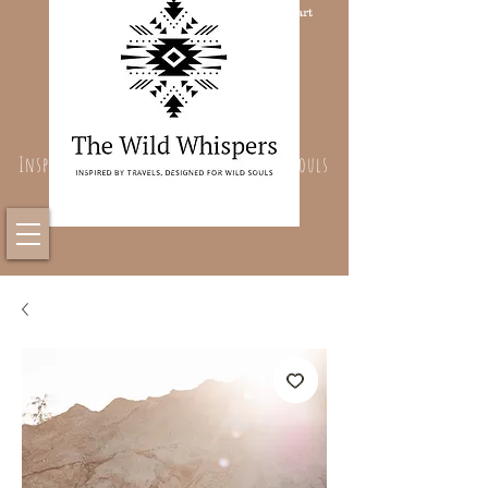
Cart
Inspired By Travels, Designed For Wild Souls