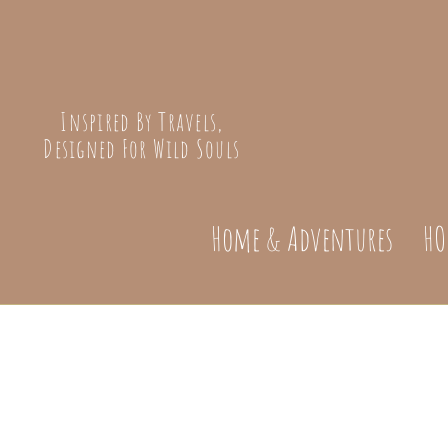
Inspired By Travels,
Designed For Wild Souls
Home & Adventures
HO