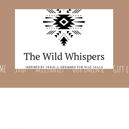
ME
SHOP
Accessories
Our incense
Gift 