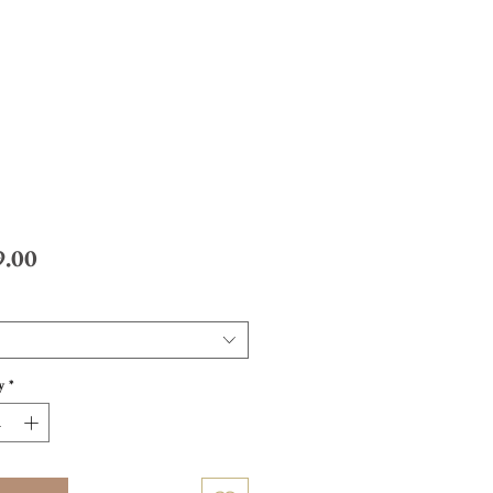
Price
.00
y
*