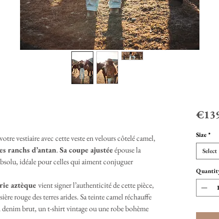
€139
Size
*
 votre vestiaire avec cette veste en velours côtelé camel,
des ranchs d’antan
.
Sa coupe ajustée
épouse la
Select
absolu, idéale pour celles qui aiment conjuguer
Quantit
rie aztèque
vient signer l’authenticité de cette pièce,
re rouge des terres arides. Sa teinte camel réchauffe
un denim brut, un t-shirt vintage ou une robe bohème